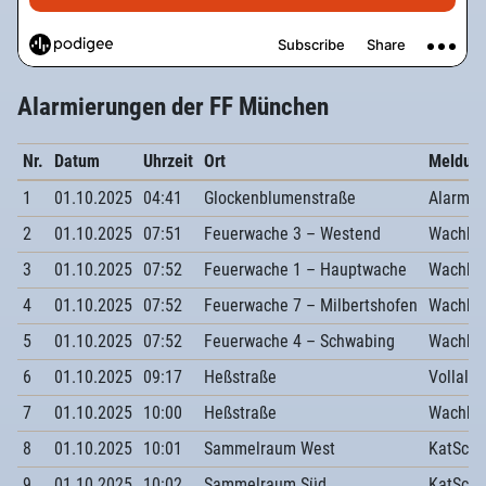
Alarmierungen der FF München
Nr.
Datum
Uhrzeit
Ort
Meldun
1
01.10.2025
04:41
Glockenblumenstraße
Alarmst
2
01.10.2025
07:51
Feuerwache 3 – Westend
Wachbe
3
01.10.2025
07:52
Feuerwache 1 – Hauptwache
Wachbe
4
01.10.2025
07:52
Feuerwache 7 – Milbertshofen
Wachbe
5
01.10.2025
07:52
Feuerwache 4 – Schwabing
Wachbe
6
01.10.2025
09:17
Heßstraße
Vollala
7
01.10.2025
10:00
Heßstraße
Wachbe
8
01.10.2025
10:01
Sammelraum West
KatSchu
9
01.10.2025
10:02
Sammelraum Süd
KatSchu