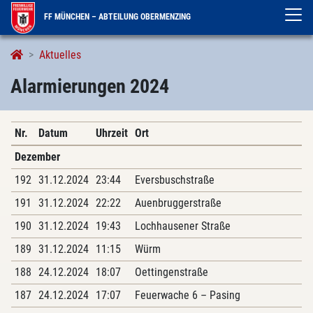
FF MÜNCHEN – ABTEILUNG OBERMENZING
Alarmierungen
Aktuelles
Alarmierungen 2024
Nr.
Datum
Uhrzeit
Ort
Dezember
192
31.12.2024
23:44
Eversbuschstraße
191
31.12.2024
22:22
Auenbruggerstraße
190
31.12.2024
19:43
Lochhausener Straße
189
31.12.2024
11:15
Würm
188
24.12.2024
18:07
Oettingenstraße
187
24.12.2024
17:07
Feuerwache 6 – Pasing