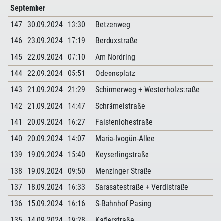
September
147
30.09.2024
13:30
Betzenweg
146
23.09.2024
17:19
Berduxstraße
145
22.09.2024
07:10
Am Nordring
144
22.09.2024
05:51
Odeonsplatz
143
21.09.2024
21:29
Schirmerweg + Westerholzstraße
142
21.09.2024
14:47
Schrämelstraße
141
20.09.2024
16:27
Faistenlohestraße
140
20.09.2024
14:07
Maria-Ivogün-Allee
139
19.09.2024
15:40
Keyserlingstraße
138
19.09.2024
09:50
Menzinger Straße
137
18.09.2024
16:33
Sarasatestraße + Verdistraße
136
15.09.2024
16:16
S-Bahnhof Pasing
135
14.09.2024
19:28
Kaflerstraße