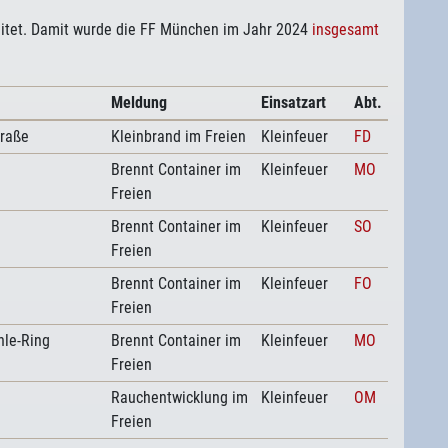
itet. Damit wurde die FF München im Jahr 2024
insgesamt
Meldung
Einsatzart
Abt.
traße
Kleinbrand im Freien
Kleinfeuer
FD
Brennt Container im
Kleinfeuer
MO
Freien
Brennt Container im
Kleinfeuer
SO
Freien
Brennt Container im
Kleinfeuer
FO
Freien
hle-Ring
Brennt Container im
Kleinfeuer
MO
Freien
Rauchentwicklung im
Kleinfeuer
OM
Freien