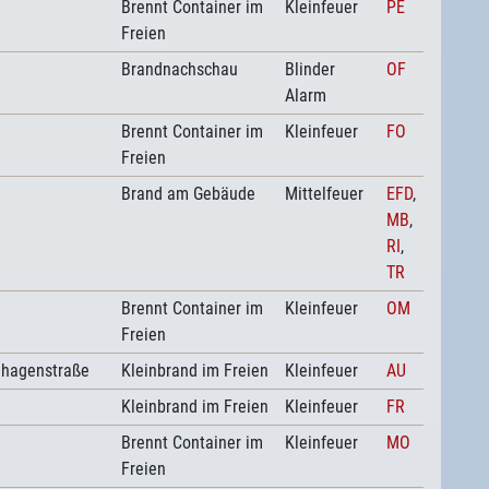
Brennt Container im
Kleinfeuer
PE
Freien
Brandnachschau
Blinder
OF
Alarm
Brennt Container im
Kleinfeuer
FO
Freien
Brand am Gebäude
Mittelfeuer
EFD
,
MB
,
RI
,
TR
Brennt Container im
Kleinfeuer
OM
Freien
nhagenstraße
Kleinbrand im Freien
Kleinfeuer
AU
Kleinbrand im Freien
Kleinfeuer
FR
Brennt Container im
Kleinfeuer
MO
Freien