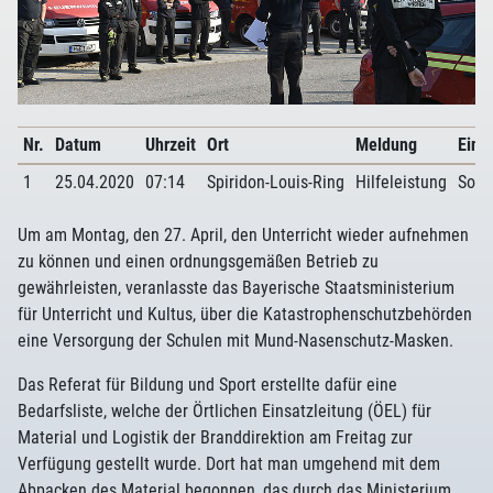
Nr.
Datum
Uhrzeit
Ort
Meldung
Eins
1
25.04.2020
07:14
Spiridon-Louis-Ring
Hilfeleistung
Sons
Um am Montag, den 27. April, den Unterricht wieder aufnehmen
zu können und einen ordnungsgemäßen Betrieb zu
gewährleisten, veranlasste das Bayerische Staatsministerium
für Unterricht und Kultus, über die Katastrophenschutzbehörden
eine Versorgung der Schulen mit Mund-Nasenschutz-Masken.
Das Referat für Bildung und Sport erstellte dafür eine
Bedarfsliste, welche der Örtlichen Einsatzleitung (ÖEL) für
Material und Logistik der Branddirektion am Freitag zur
Verfügung gestellt wurde. Dort hat man umgehend mit dem
Abpacken des Material begonnen, das durch das Ministerium