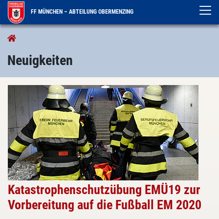
FF MÜNCHEN – ABTEILUNG OBERMENZING
Aktuelles
Neuigkeiten
Neuigkeiten
Katastrophenschutzübung EMÜ19 zur
Vorbereitung auf die Fußball EM 2020